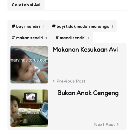
Celoteh si Avi
bayi mandiri
bayi tidak mudah menangis
1
1
makan sendiri
mandi sendiri
1
1
Post
Makanan Kesukaan Avi
navigation
Previous Post
Bukan Anak Cengeng
Next Post