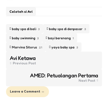
Celoteh si Avi
baby spa di bali
baby spa di denpasar
3
3
baby swimming
bayi berenang
3
1
Marvina Sitorus
yaya baby spa
21
3
Post
Avi Ketawa
navigation
Previous Post
AMED: Petualangan Pertama
Next Post
Leave a Comment