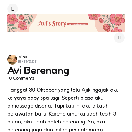
Menu
Posted
vina
19/11/2011
by
Avi Berenang
0
Comments
Tanggal 30 Oktober yang lalu Ajik ngajak aku
ke
yaya baby spa
lagi. Seperti biasa aku
dimassage disana. Tapi kali ini aku dikasih
perawatan baru. Karena umurku udah lebih 3
bulan, aku udah boleh berenang. So, aku
berenang juga dan inilah pengalamanku