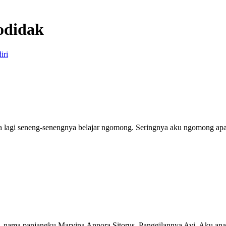
todidak
 lagi seneng-senengnya belajar ngomong. Seringnya aku ngomong apa aj
, nama panjangku Marvina Annora Sitorus. Panggilannya Avi. Aku anak