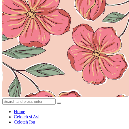
Avi's
Search
Search
Search
Story
for:
Home
Celoteh si Avi
Celoteh Ibu