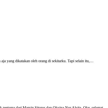
a yang dikatakan oleh orang di sekitarku. Tapi selain itu,…
 pertama dari Marvin Sitorus dan Okvina Nur Alvita. Oke, selamat