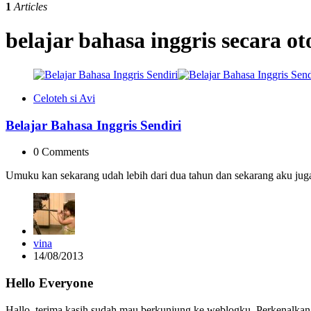
1
Articles
belajar bahasa inggris secara o
Celoteh si Avi
Belajar Bahasa Inggris Sendiri
0
Comments
Umuku kan sekarang udah lebih dari dua tahun dan sekarang aku juga
Posted
vina
by
14/08/2013
Hello Everyone
Hallo, terima kasih sudah mau berkunjung ke weblogku. Perkenalkan