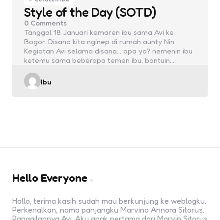
Style of the Day (SOTD)
0
Comments
Tanggal 18 Januari kemaren ibu sama Avi ke
Bogor. Disana kita nginep di rumah aunty Nin.
Kegiatan Avi selama disana… apa ya? nemenin ibu
ketemu sama beberapa temen ibu, bantuin…
Posted
Ibu
by
Hello Everyone
Hallo, terima kasih sudah mau berkunjung ke weblogku.
Perkenalkan, nama panjangku Marvina Annora Sitorus.
Panggilannya Avi. Aku anak pertama dari Marvin Sitorus