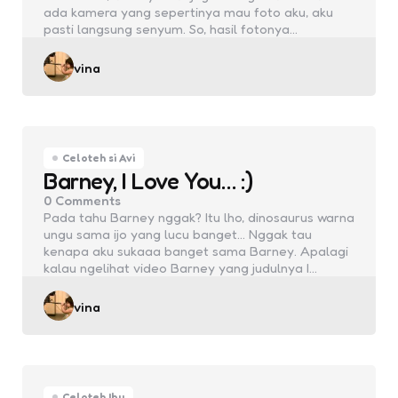
ada kamera yang sepertinya mau foto aku, aku
pasti langsung senyum. So, hasil fotonya…
Posted
vina
by
Celoteh si Avi
Barney, I Love You… :)
0
Comments
Pada tahu Barney nggak? Itu lho, dinosaurus warna
ungu sama ijo yang lucu banget… Nggak tau
kenapa aku sukaaa banget sama Barney. Apalagi
kalau ngelihat video Barney yang judulnya I…
Posted
vina
by
Celoteh Ibu