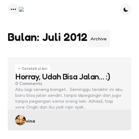
Menu
Bulan:
Juli 2012
Archive
Celoteh si Avi
Horray, Udah Bisa Jalan… :)
0
Comments
Aku lagi seneng banget… Seminggu terakhir ini aku
baru bisa jalan sendiri, tanpa dipegangin dan juga
tanpa pegangan sama orang lain. Alhasil, tiap
sore Ongki dan ibu jadi rajin ajak…
Posted
vina
by