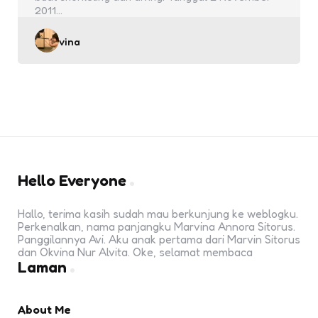
2011…
Posted
vina
by
Hello Everyone
Hallo, terima kasih sudah mau berkunjung ke weblogku.
Perkenalkan, nama panjangku Marvina Annora Sitorus.
Panggilannya Avi. Aku anak pertama dari Marvin Sitorus
dan Okvina Nur Alvita. Oke, selamat membaca
Laman
About Me