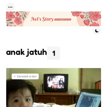
Menu
anak jatuh
1
Celoteh si Avi