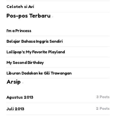
Celoteh si Avi
Pos-pos Terbaru
I’m a Princess
Belajar Bahasa Inggris Sendiri
Lollipop’s: My Favorite Playland
My Second Birthday
Liburan Dadakan ke Gili Trawangan
Arsip
3
Posts
Agustus 2013
2
Posts
Juli 2013