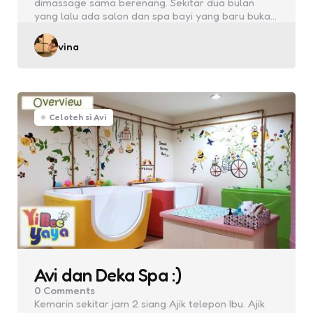
dimassage sama berenang. Sekitar dua bulan
yang lalu ada salon dan spa bayi yang baru buka…
Posted
vina
by
Celoteh si Avi
Avi dan Deka Spa :)
0
Comments
Kemarin sekitar jam 2 siang Ajik telepon Ibu. Ajik