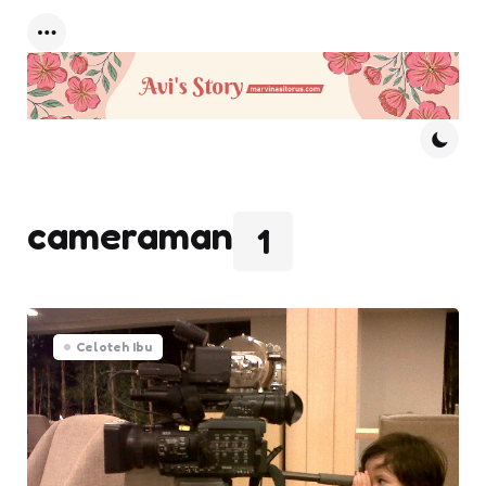
Menu
cameraman
1
Celoteh Ibu