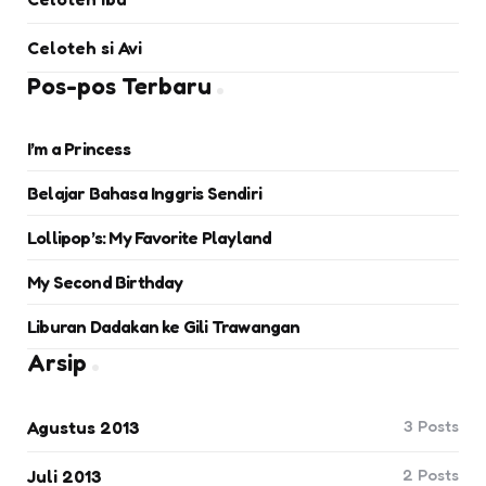
Celoteh si Avi
Pos-pos Terbaru
I’m a Princess
Belajar Bahasa Inggris Sendiri
Lollipop’s: My Favorite Playland
My Second Birthday
Liburan Dadakan ke Gili Trawangan
Arsip
3
Posts
Agustus 2013
2
Posts
Juli 2013