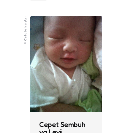
Celoteh si Avi
Cepet Sembuh
ya Levii…